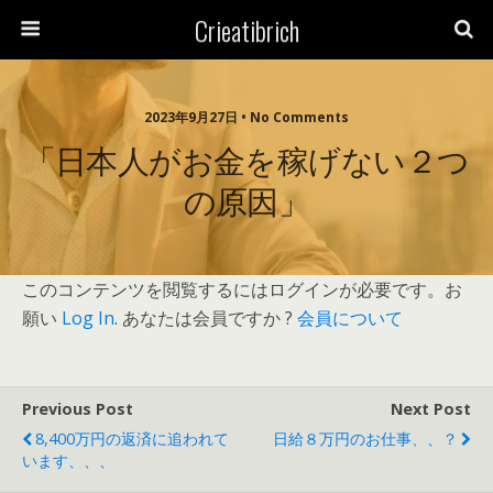
Crieatibrich
2023年9月27日 • No Comments
「日本人がお金を稼げない２つ
の原因」
このコンテンツを閲覧するにはログインが必要です。お
願い
Log In
. あなたは会員ですか ?
会員について
Previous Post
Next Post
8,400万円の返済に追われて
日給８万円のお仕事、、？
います、、、